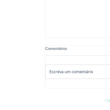
Comentários
Escreva um comentário
Sente dores? A
Podoposturologia pode te
ajudar.
Cop