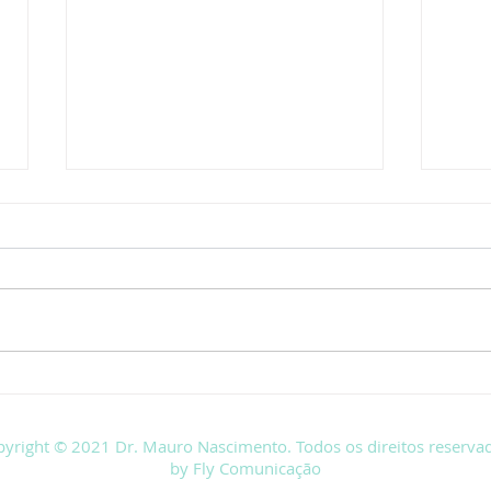
Conhece a Síndrome da
Sínd
Carteira?
Ades
yright © 2021 Dr. Mauro Nascimento. Todos os direitos reserva
by Fly Comunicação