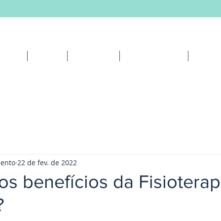
HOME
SOBRE
MÉTODOS
DEPOIMENTOS
BLOG
mento
22 de fev. de 2022
s benefícios da Fisioterap
?