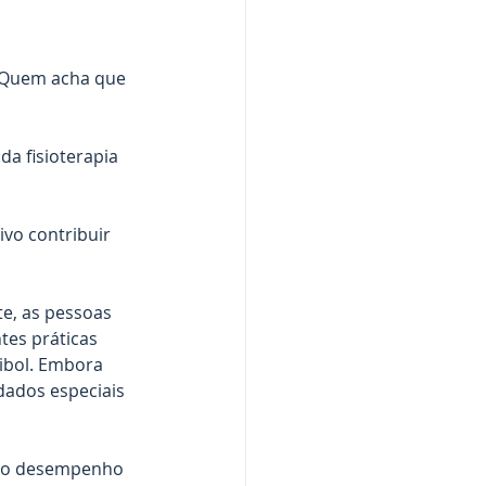
? Quem acha que 
a fisioterapia 
vo contribuir 
e, as pessoas 
tes práticas 
ibol. Embora 
ados especiais 
 no desempenho 