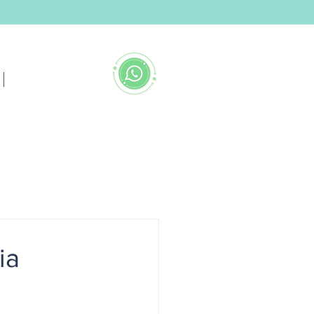
(11) 3456-7890
CONTATO
+55 13 99117-0204
ia