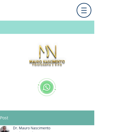
Crefito
0 123456
-F
(11) 3456-7890
+55 13 99117-
0204
Post
Dr. Mauro Nascimento