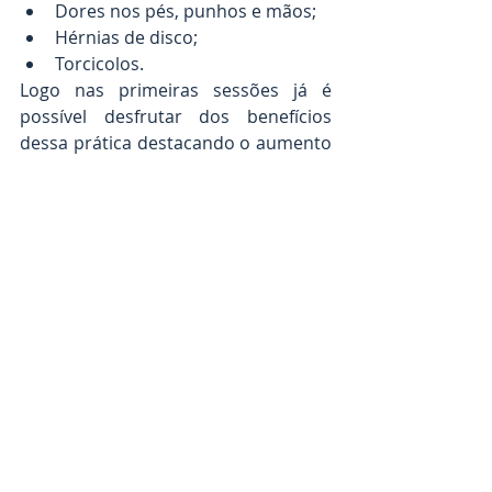
Dores nos pés, punhos e mãos;
Hérnias de disco;
Torcicolos.
Logo nas primeiras sessões já é 
possível desfrutar dos benefícios 
dessa prática destacando o aumento 
da amplitude do movimento, o alívio 
de tensões e dores musculares, a 
melhora da mobilidade, estabilidade, 
equilíbrio e consciência corporal. 
Posts recentes
Ver tudo